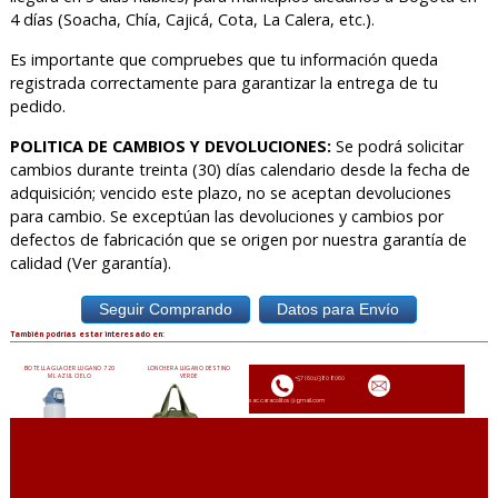
4 días (Soacha, Chía, Cajicá, Cota, La Calera, etc.).
Es importante que compruebes que tu información queda
registrada correctamente para garantizar la entrega de tu
pedido.
POLITICA DE CAMBIOS Y DEVOLUCIONES:
Se podrá solicitar
cambios durante treinta (30) días calendario desde la fecha de
adquisición; vencido este plazo, no se aceptan devoluciones
para cambio. Se exceptúan las devoluciones y cambios por
defectos de fabricación que se origen por nuestra garantía de
calidad (Ver garantía).
También podrías estar interesado en:
BOTELLA GLACIER LUGANO 720
LONCHERA LUGANO DESTINO
ML AZUL CIELO
VERDE
+57 (601)380 8060
sac.caracolitos@gmail.com