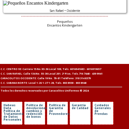
San Rafael • Occidente
Pequeños
Encantos Kindergarten
C.C. CENTRO 93: Carrera 15 No.93-36 Local 109, Tels. 6016941683 - 6016919657
C.C. SAN RAFAEL: Calle 134 No. 55-30 Local 201. 2º Piso, Tels.716 7448 - 439 9941
CARACOLITOS OCCIDENTE: Calle 19 No. 70-81 Teléfono: 318 314 8379
C.C. SABANA NORTE: Local 1-26 1-27 1-28, Tels. 883 8938 - 883 8948
Todos los derechos reservados por Caracolitos Uniformes ® 2024
Habeas
Política de
Política de
Garantía
Cuidados
Data
devoluciones,
Garantía
de Calidad
Generales
Política de
cambios y
de
de
Tratamiento
redención
Proveedores
Prendas
de Datos
de bonos
Personales