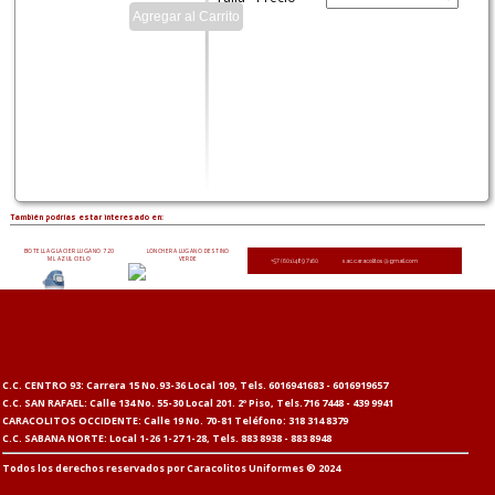
También podrías estar interesado en:
BOTELLA GLACIER LUGANO 720
LONCHERA LUGANO DESTINO
ML AZUL CIELO
VERDE
+57 (601)489 7160
sac.caracolitos@gmail.com
C.C. CENTRO 93: Carrera 15 No.93-36 Local 109, Tels. 6016941683 - 6016919657
C.C. SAN RAFAEL: Calle 134 No. 55-30 Local 201. 2º Piso, Tels.716 7448 - 439 9941
CARACOLITOS OCCIDENTE: Calle 19 No. 70-81 Teléfono: 318 314 8379
C.C. SABANA NORTE: Local 1-26 1-27 1-28, Tels. 883 8938 - 883 8948
Todos los derechos reservados por Caracolitos Uniformes ® 2024